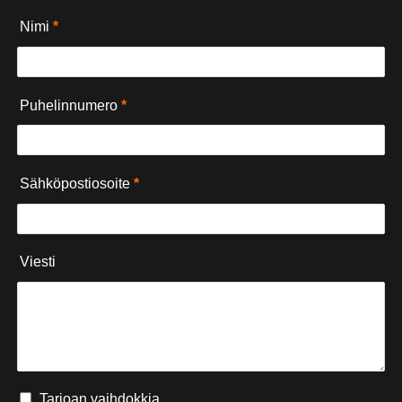
Nimi
*
Puhelinnumero
*
Sähköpostiosoite
*
Viesti
Tarjoan vaihdokkia