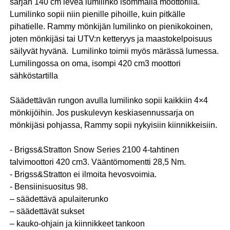
sarjan 140 cm leveä lumilinko isommalla moottorilla.
Lumilinko sopii niin pienille pihoille, kuin pitkälle
pihatielle. Rammy mönkijän lumilinko on pienikokoinen,
joten mönkijäsi tai UTV:n ketteryys ja maastokelpoisuus
säilyvät hyvänä. Lumilinko toimii myös märässä lumessa.
Lumilingossa on oma, isompi 420 cm3 moottori
sähköstartilla
Säädettävän rungon avulla lumilinko sopii kaikkiin 4×4
mönkijöihin. Jos puskulevyn keskiasennussarja on
mönkijäsi pohjassa, Rammy sopii nykyisiin kiinnikkeisiin.
- Brigss&Stratton Snow Series 2100 4-tahtinen
talvimoottori 420 cm3. Vääntömomentti 28,5 Nm.
- Brigss&Stratton ei ilmoita hevosvoimia.
- Bensiinisuositus 98.
– säädettävä apulaiterunko
– säädettävät sukset
– kauko-ohjain ja kiinnikkeet tankoon