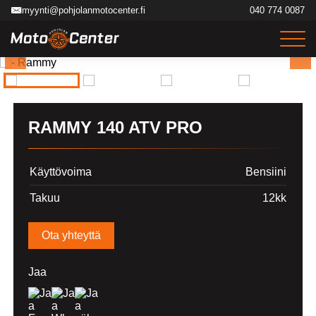
Siirry
myynti@pohjolanmotocenter.fi
040 774 0087
sisältöön
RAMMY 140 ATV PRO
Käyttövoima
Bensiini
Takuu
12kk
Ota yhteyttä
Jaa