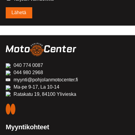
Vaihdokin tiedot
Alternative:
Merkki
Malli
040 774 0087
044 980 2968
myynti@pohjolanmotocenter.fi
Vuosimalli
Ma-pe 9-17, La 10-14
Ratakatu 19, 84100 Ylivieska
Rekisterinumero
Myyntikohteet
Mittarilukema