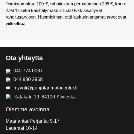
Toimistomaksu
100
€, rahoituksen perustaminen 299 €, korko
2.99 % sekä käsittelymaksu
15.00
€/kk sisältyvät
rahoitusarvioon. Huomioithan, että laskurin antamat arvot ovat
viitteellisiä.
Ota yhteyttä
040 774 0087
044 980 2968
myynti@pohjolanmotocenter.fi
Ratakatu 19, 84100 Ylivieska
Olemme avoinna
Maanantai-Perjantai 9-17
Lauantai 10-14