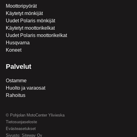
Moottoripyörät
Käytetyt mönkijät
Uudet Polaris mönkijät
Lisätiedot
Käytetyt moottorikelkat
Uudet Polaris moottorikelkat
Husqvarna
Koneet
Palvelut
Ostamme
Huolto ja varaosat
Rahoitus
© Pohjolan MotoCenter Ylivieska
Tietosuojaseloste
Evästeasetukset
Sivusto:
Siteway Oy