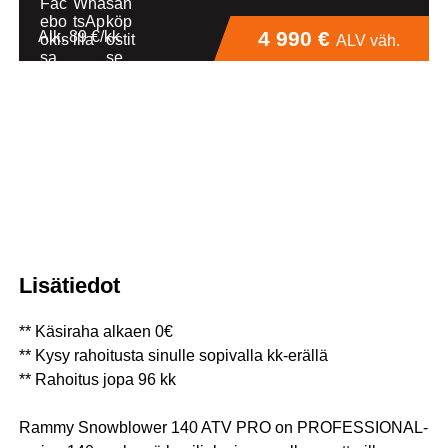
4 990 €
Alk. 89 €/kk
ALV väh.
Lisätiedot
** Käsiraha alkaen 0€
** Kysy rahoitusta sinulle sopivalla kk-erällä
** Rahoitus jopa 96 kk
Rammy Snowblower 140 ATV PRO on PROFESSIONAL-