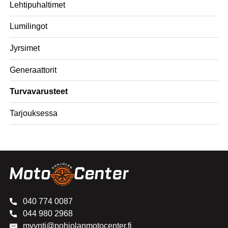
Lehtipuhaltimet
Lumilingot
Jyrsimet
Generaattorit
Turvavarusteet
Tarjouksessa
040 774 0087
044 980 2968
myynti@pohjolanmotocenter.fi