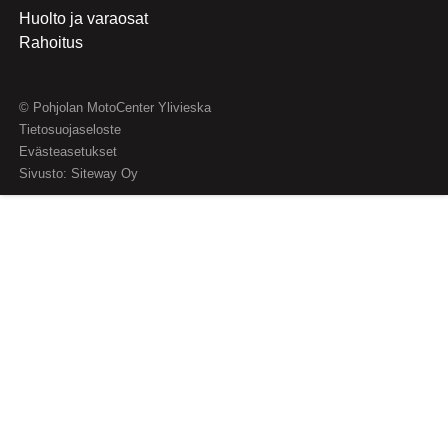
Huolto ja varaosat
Rahoitus
© Pohjolan MotoCenter Ylivieska
Tietosuojaseloste
Evästeasetukset
Sivusto:
Siteway Oy