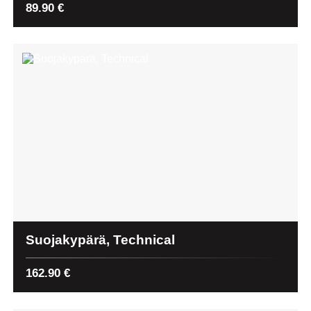
89.90
€
Suojakypärä, Technical
162.90
€