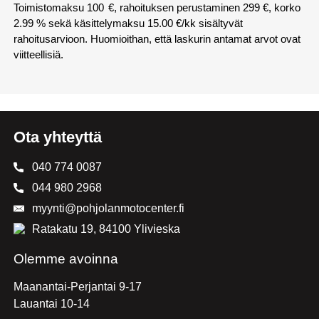
Toimistomaksu
100
€, rahoituksen perustaminen 299 €, korko
2.99 % sekä käsittelymaksu
15.00
€/kk sisältyvät
rahoitusarvioon. Huomioithan, että laskurin antamat arvot ovat
viitteellisiä.
Ota yhteyttä
040 774 0087
044 980 2968
myynti@pohjolanmotocenter.fi
Ratakatu 19, 84100 Ylivieska
Olemme avoinna
Maanantai-Perjantai 9-17
Lauantai 10-14