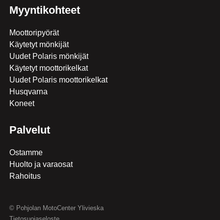
Myyntikohteet
Moottoripyörät
Käytetyt mönkijät
Uudet Polaris mönkijät
Käytetyt moottorikelkat
Uudet Polaris moottorikelkat
Husqvarna
Koneet
Palvelut
Ostamme
Huolto ja varaosat
Rahoitus
© Pohjolan MotoCenter Ylivieska
Tietosuojaseloste