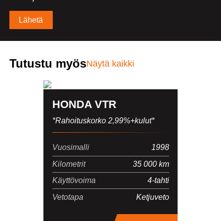
Vaihdokin tiedot
Alternative:
Merkki
Tutustu myös
Näytä kaikki
Malli
HONDA VTR
*Rahoituskorko 2,99%+kulut*
Vuosimalli
Vuosimalli
1998
Kilometrit
35 000 km
Rekisterinumero
Käyttövoima
4-tahti
Vetotapa
Ketjuveto
Mittarilukema