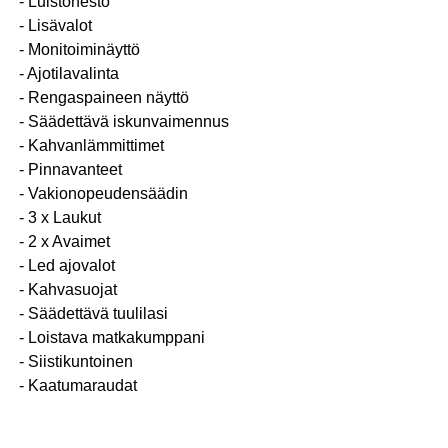
- Luistonesto
- Lisävalot
- Monitoiminäyttö
- Ajotilavalinta
- Rengaspaineen näyttö
- Säädettävä iskunvaimennus
- Kahvanlämmittimet
- Pinnavanteet
- Vakionopeudensäädin
- 3 x Laukut
- 2 x Avaimet
- Led ajovalot
- Kahvasuojat
- Säädettävä tuulilasi
- Loistava matkakumppani
- Siistikuntoinen
- Kaatumaraudat