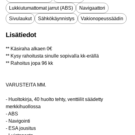
Lukkiutumattomat jarrut (ABS)
Navigaattori
Sivulaukut
Sähkökäynnistys
Vakionopeussäädin
Lisätiedot
** Käsiraha alkaen 0€
** Kysy rahoitusta sinulle sopivalla kk-erällä
** Rahoitus jopa 96 kk
VARUSTEITA MM.
- Huoltokirja, 40 huolto tehty, venttiilit säädetty
merkkihuollossa
- ABS
- Navigointi
- ESA jousitus