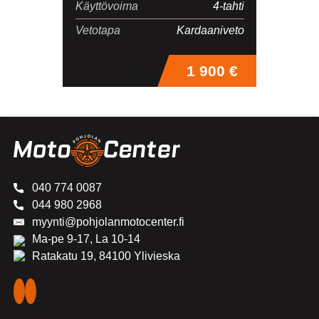
Käyttövoima
4-tahti
Vetotapa
Kardaaniveto
1 900 €
040 774 0087
044 980 2968
myynti@pohjolanmotocenter.fi
Ma-pe 9-17, La 10-14
Ratakatu 19, 84100 Ylivieska