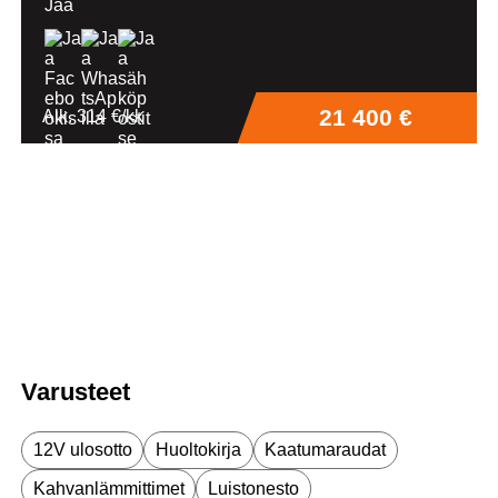
Jaa
21 400 €
Alk. 314 €/kk
Varusteet
12V ulosotto
Huoltokirja
Kaatumaraudat
Kahvanlämmittimet
Luistonesto