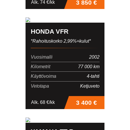
3 850 €
Alk. 74 €/kk
Lisätiedot
HONDA VFR
*Rahoituskorko 2,99%+kulut*
Vuosimalli
2002
Kilometrit
77 000 km
Käyttövoima
4-tahti
Vetotapa
Ketjuveto
3 400 €
Alk. 68 €/kk