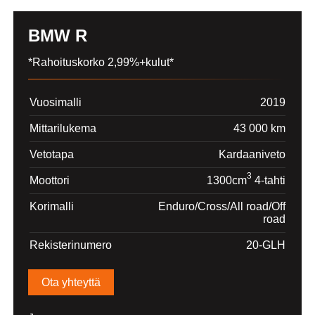
BMW R
*Rahoituskorko 2,99%+kulut*
Vuosimalli
2019
Mittarilukema
43 000 km
Vetotapa
Kardaaniveto
3
Moottori
1300cm
4-tahti
Korimalli
Enduro/Cross/All road/Off
road
Rekisterinumero
20-GLH
Ota yhteyttä