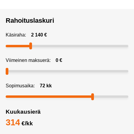
Rahoituslaskuri
Käsiraha:
2 140
€
Viimeinen maksuerä:
0
€
Sopimusaika:
72
kk
Kuukausierä
314
€/kk