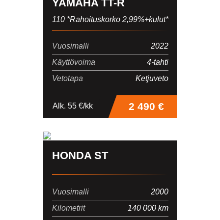
YAMAHA TT-R
110 *Rahoituskorko 2,99%+kulut*
Vuosimalli
2022
Käyttövoima
4-tahti
Vetotapa
Ketjuveto
2 490 €
Alk. 55 €/kk
HONDA ST
Vuosimalli
2000
Kilometrit
140 000 km