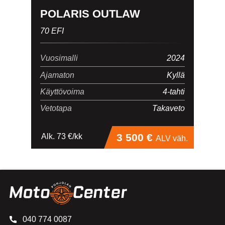
POLARIS OUTLAW
70 EFI
Vuosimalli
2024
Ajamaton
Kyllä
Käyttövoima
4-tahti
Vetotapa
Takaveto
3 500 €
Alk. 73 €/kk
ALV väh.
040 774 0087