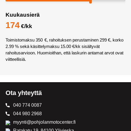
Kuukausierä
174
€/kk
Toimistomaksu
350
€, rahoituksen perustaminen 299 €, korko
2.99 % sekä käsittelymaksu
15.00
€/kk sisältyvät
rahoitusarvioon. Huomioithan, että laskurin antamat arvot ovat
viitteellisiä.
Ota yhteyttä
040 774 0087
044 980 2968
myynti@pohjolanmotocenter.fi
Ratakatu 19, 84100 Ylivieska