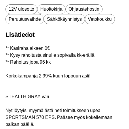
12V ulosotto
Huoltokirja
Ohjaustehostin
Peruutusvaihde
Sähkökäynnistys
Vetokoukku
Lisätiedot
** Käsiraha alkaen 0€
** Kysy rahoitusta sinulle sopivalla kk-erällä
** Rahoitus jopa 96 kk
Korkokampanja 2,99% kuun loppuun asti!
STEALTH GRAY väri
Nyt löytyisi myymälästä heti toimitukseen upea
SPORTSMAN 570 EPS. Pääsee myös kokeilemaan
paikan päällä.