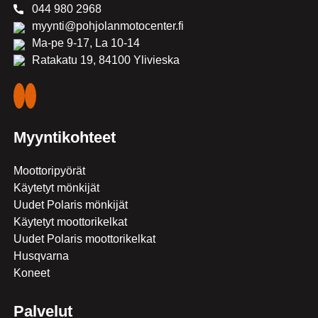
044 980 2968
myynti@pohjolanmotocenter.fi
Ma-pe 9-17, La 10-14
Ratakatu 19, 84100 Ylivieska
Myyntikohteet
Moottoripyörät
Käytetyt mönkijät
Uudet Polaris mönkijät
Käytetyt moottorikelkat
Uudet Polaris moottorikelkat
Husqvarna
Koneet
Palvelut