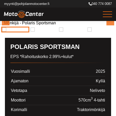
Siirry
myynti@pohjolanmotocenter.fi
040 774 0087
sisältöön
POLARIS SPORTSMAN
EPS *Rahoituskorko 2.99%+kulut*
Vuosimalli
2025
Ajamaton
Kyllä
Vetotapa
Neliveto
3
Moottori
570cm
4-tahti
Korimalli
Traktorimönkijä