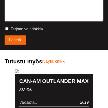
Tarjoan vaihdokkia
Vaihdokin tiedot
Alternative:
Merkki
Tutustu myös
Näytä kaikki
Malli
CAN-AM OUTLANDER MAX
XU 450
Vuosimalli
Vuosimalli
2019