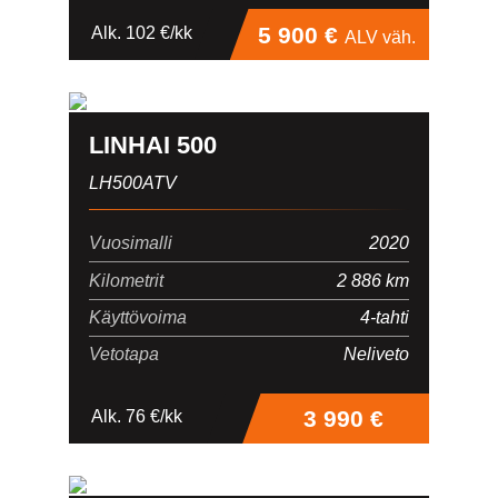
5 900 €
Alk. 102 €/kk
ALV väh.
LINHAI 500
LH500ATV
Vuosimalli
2020
Kilometrit
2 886 km
Käyttövoima
4-tahti
Vetotapa
Neliveto
3 990 €
Alk. 76 €/kk