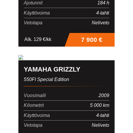
Ajotunnit
184 h
Rekisterinumero
Käyttövoima
4-tahti
Vetotapa
Neliveto
Mittarilukema
7 900 €
Alk. 129 €/kk
Lisätiedot
YAMAHA GRIZZLY
550FI Special Edition
Vuosimalli
2009
Kilometrit
5 000 km
Käyttövoima
4-tahti
Vetotapa
Neliveto