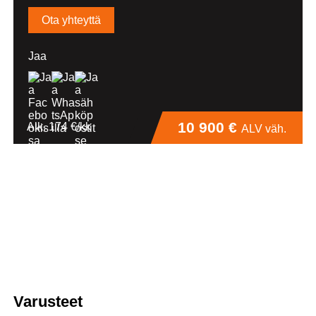
Ota yhteyttä
Jaa
10 900 €
Alk. 174 €/kk
ALV väh.
Varusteet