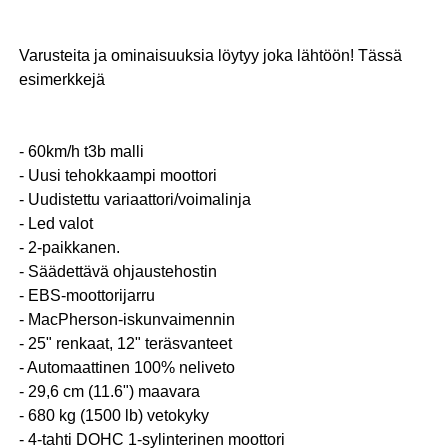
Varusteita ja ominaisuuksia löytyy joka lähtöön! Tässä
esimerkkejä
- 60km/h t3b malli
- Uusi tehokkaampi moottori
- Uudistettu variaattori/voimalinja
- Led valot
- 2-paikkanen.
- Säädettävä ohjaustehostin
- EBS-moottorijarru
- MacPherson-iskunvaimennin
- 25" renkaat, 12" teräsvanteet
- Automaattinen 100% neliveto
- 29,6 cm (11.6") maavara
- 680 kg (1500 lb) vetokyky
- 4-tahti DOHC 1-sylinterinen moottori