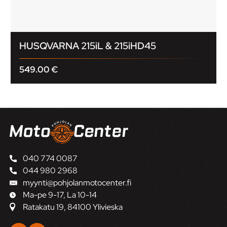
HUSQVARNA 215iL & 215iHD45
549.00
€
040 774 0087
044 980 2968
myynti@pohjolanmotocenter.fi
Ma-pe 9-17, La 10-14
Ratakatu 19, 84100 Ylivieska