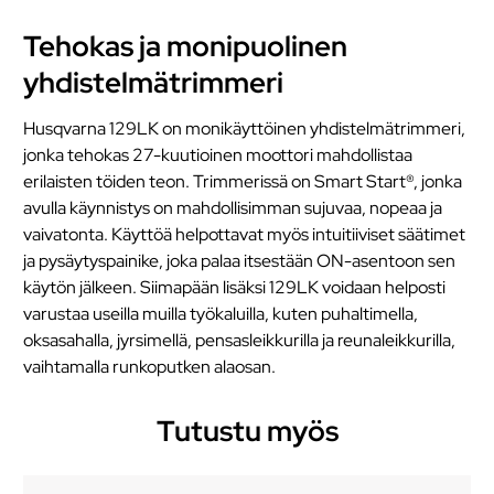
Tehokas ja monipuolinen
yhdistelmätrimmeri
Husqvarna 129LK on monikäyttöinen yhdistelmätrimmeri,
jonka tehokas 27-kuutioinen moottori mahdollistaa
erilaisten töiden teon. Trimmerissä on Smart Start®, jonka
avulla käynnistys on mahdollisimman sujuvaa, nopeaa ja
vaivatonta. Käyttöä helpottavat myös intuitiiviset säätimet
ja pysäytyspainike, joka palaa itsestään ON-asentoon sen
käytön jälkeen. Siimapään lisäksi 129LK voidaan helposti
varustaa useilla muilla työkaluilla, kuten puhaltimella,
oksasahalla, jyrsimellä, pensasleikkurilla ja reunaleikkurilla,
vaihtamalla runkoputken alaosan.
Tutustu myös