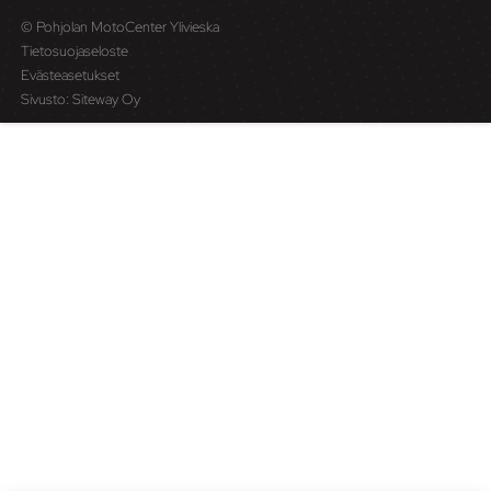
© Pohjolan MotoCenter Ylivieska
Tietosuojaseloste
Evästeasetukset
Sivusto:
Siteway Oy