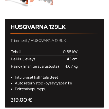
HUSQVARNA 129LK
Trimmerit
/ HUSQVARNA 129LK
Teho1
0,85 kW
Leikkuuleveys
43 cm
Paino (ilman terävarustusta)
4,67 kg
Intuitiiviset hallintalaitteet
Auto return stop -pysäytyspainike
Polttoainepumppu
319.00
€