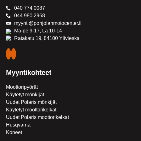
040 774 0087
044 980 2968
myynti@pohjolanmotocenter.fi
Ma-pe 9-17, La 10-14
Ratakatu 19, 84100 Ylivieska
Myyntikohteet
Moottoripyörät
Käytetyt mönkijät
Uudet Polaris mönkijät
Käytetyt moottorikelkat
Uudet Polaris moottorikelkat
Husqvarna
Koneet