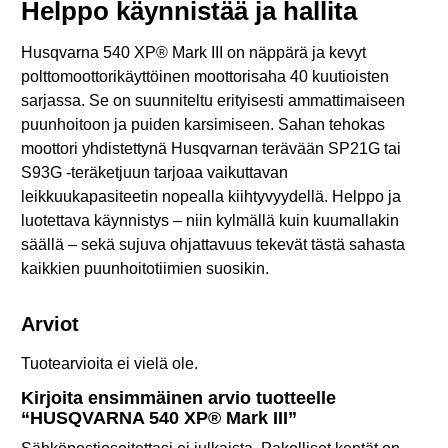
Helppo käynnistää ja hallita
Husqvarna 540 XP® Mark III on näppärä ja kevyt
polttomoottorikäyttöinen moottorisaha 40 kuutioisten
sarjassa. Se on suunniteltu erityisesti ammattimaiseen
puunhoitoon ja puiden karsimiseen. Sahan tehokas
moottori yhdistettynä Husqvarnan terävään SP21G tai
S93G -teräketjuun tarjoaa vaikuttavan
leikkuukapasiteetin nopealla kiihtyvyydellä. Helppo ja
luotettava käynnistys – niin kylmällä kuin kuumallakin
säällä – sekä sujuva ohjattavuus tekevät tästä sahasta
kaikkien puunhoitotiimien suosikin.
Arviot
Tuotearvioita ei vielä ole.
Kirjoita ensimmäinen arvio tuotteelle
“HUSQVARNA 540 XP® Mark III”