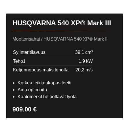
HUSQVARNA 540 XP® Mark III
Moottorisahat
/ HUSQVARNA 540 XP® Mark III
Sylinteritilavuus
39,1 cm³
Teho1
1,9 kW
Ketjunnopeus maks.teholla
20,2 m/s
Korkea leikkuukapasiteetti
Aina optimoitu
Kaatomerkit helpottavat työtä
909.00
€