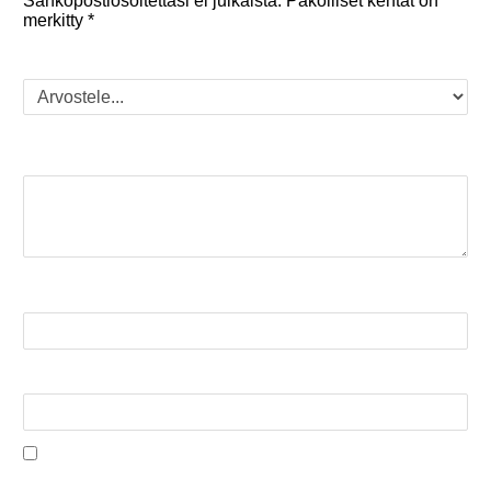
Sähköpostiosoitettasi ei julkaista.
Pakolliset kentät on
merkitty
*
Arvostelusi
*
Arviosi
*
Nimi
*
Sähköposti
*
Tallenna nimeni, sähköpostiosoitteeni ja sivustoni
tähän selaimeen seuraavaa kommentointikertaa
varten.