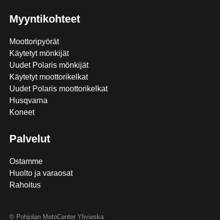
Myyntikohteet
Moottoripyörät
Käytetyt mönkijät
Uudet Polaris mönkijät
Käytetyt moottorikelkat
Uudet Polaris moottorikelkat
Husqvarna
Koneet
Palvelut
Ostamme
Huolto ja varaosat
Rahoitus
© Pohjolan MotoCenter Ylivieska