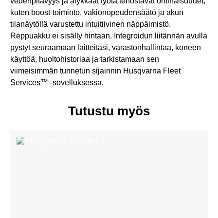
vedenpitävyys ja älykkäät työtä tehostavat ominaisuudet,
kuten boost-toiminto, vakionopeudensäätö ja akun
tilanäytöllä varustettu intuitiivinen näppäimistö.
Reppuakku ei sisälly hintaan. Integroidun liitännän avulla
pystyt seuraamaan laitteitasi, varastonhallintaa, koneen
käyttöä, huoltohistoriaa ja tarkistamaan sen
viimeisimmän tunnetun sijainnin Husqvarna Fleet
Services™ -sovelluksessa.
Tutustu myös