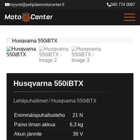
Siirry
myynti@pohjolanmotocenter.fi
040 774 0087
sisältöön
Husqvarna 550iBTX
Lehtipuhaltimet
/ Husqvarna 550iBTX
Enimmäispuhallusteho
21 N
Paino ilman akkua
6,3 kg
Akun jännite
36 V