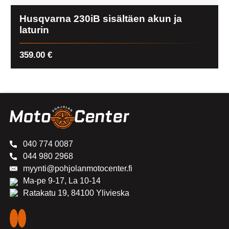
Husqvarna 230iB sisältäen akun ja
laturin
359.00
€
040 774 0087
044 980 2968
myynti@pohjolanmotocenter.fi
Ma-pe 9-17, La 10-14
Ratakatu 19, 84100 Ylivieska