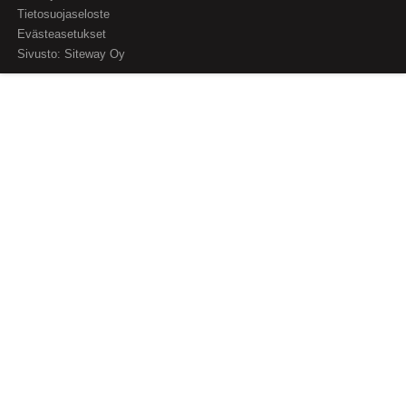
Tietosuojaseloste
Evästeasetukset
Sivusto:
Siteway Oy